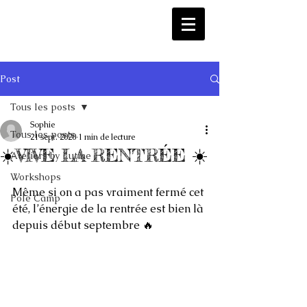
Post
Tous les posts
Sophie
Tous les posts
21 sept. 2020
1 min de lecture
☀️VIVE LA RENTRÉE ☀️
Ateliers by Lutine
Workshops
Même si on a pas vraiment fermé cet 
Pole Camp
été, l’énergie de la rentrée est bien là 
depuis début septembre 🔥