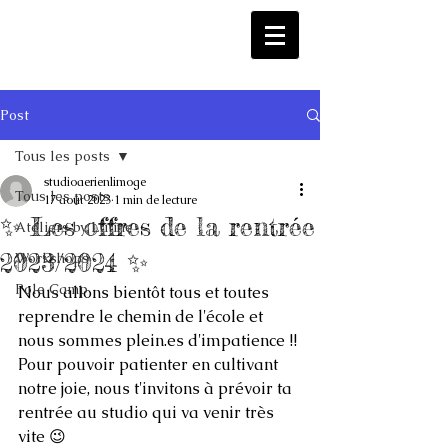
Post
Tous les posts
studioaerienlimoge
Tous les posts
17 août 2023
1 min de lecture
✨ Les offres de la rentrée
Ateliers by Lutine
2023/2024 ✨
Workshops
Pole Camp
Nous allons bientôt tous et toutes 
reprendre le chemin de l'école et 
nous sommes plein.es d'impatience !!
Pour pouvoir patienter en cultivant 
notre joie, nous t'invitons à prévoir ta 
rentrée au studio qui va venir très 
vite 😉